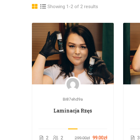
Showing 1-2 of 2 results
Bi87ehd9a
Laminacja Rzęs
2
2
99.00zł
3
299.00zł