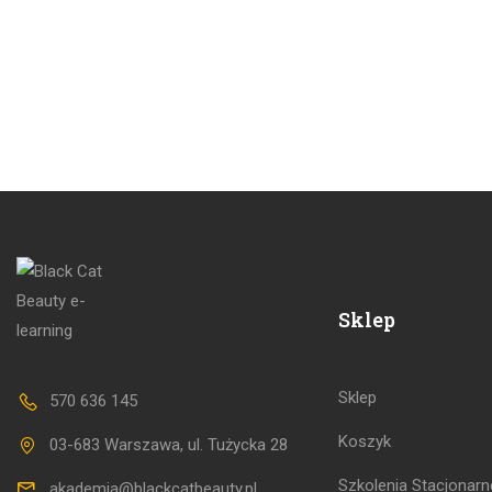
Sklep
Sklep
570 636 145
Koszyk
03-683 Warszawa, ul. Tużycka 28
Szkolenia Stacjonarn
akademia@blackcatbeauty.pl