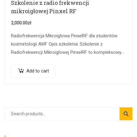
Szkolenie z radio frekwencji
mikroigłowej Pinxel RF
2,000.00
zł
Radiofrekwencja Mikroigłowa PinxelRF dla studentów
kosmetologii AWF Opis szkolenia: Szkolenie z
Radiofrekwencji Mikroigłowej PinxelRF to kompleksowy
kurs skierowany do studentów kosmetologii, którzy chcą
poszerzyć swoją wiedzę oraz umiejętności w…
Add to cart