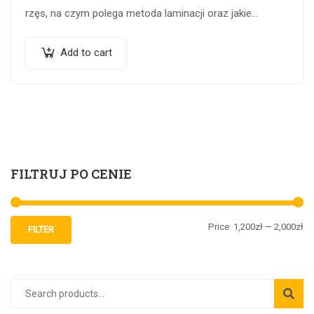
rzęs, na czym polega metoda laminacji oraz jakie
preparaty wykorzystywane są do zabiegu. Podczas…
Add to cart
FILTRUJ PO CENIE
Price:
1,200zł
—
2,000zł
FILTER