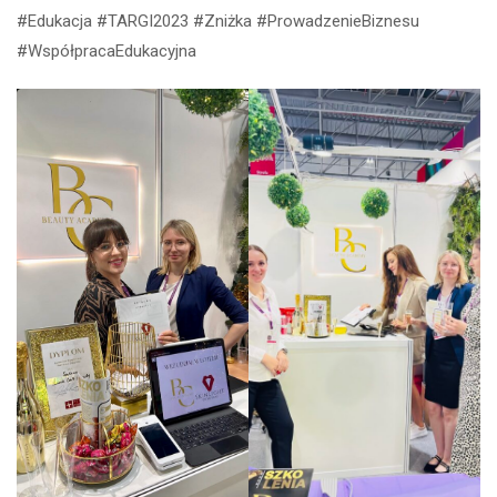
#Edukacja #TARGI2023 #Zniżka #ProwadzenieBiznesu
#WspółpracaEdukacyjna